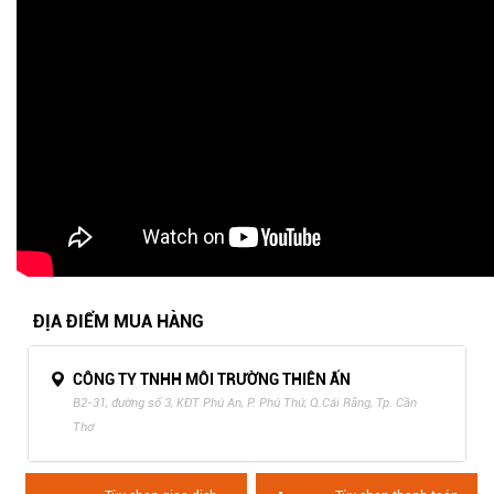
ĐỊA ĐIỂM MUA HÀNG
CÔNG TY TNHH MÔI TRƯỜNG THIÊN ẤN
B2-31, đường số 3, KĐT Phú An, P. Phú Thứ, Q.Cái Răng, Tp. Cần
Thơ