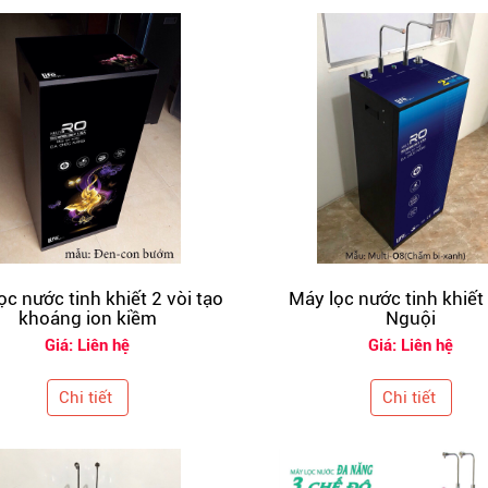
ọc nước tinh khiết 2 vòi tạo
Máy lọc nước tinh khiế
khoáng ion kiềm
Nguội
Giá: Liên hệ
Giá: Liên hệ
Chi tiết
Chi tiết