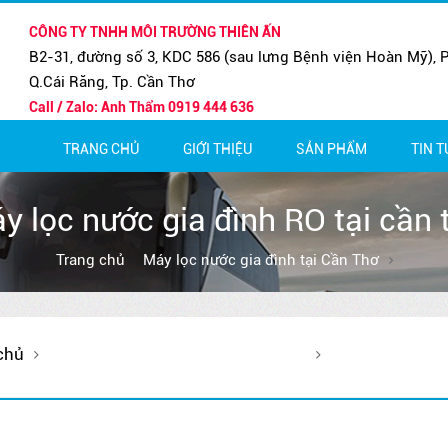
CÔNG TY TNHH MÔI TRƯỜNG THIÊN ẤN
B2-31, đường số 3, KDC 586 (sau lưng Bệnh viện Hoàn Mỹ), P
Q.Cái Răng, Tp. Cần Thơ
Call / Zalo: Anh Thẩm 0919 444 636
TRANG CHỦ
GIỚI THIỆU
SẢN PHẨM
TIN 
MÁY LỌC NƯỚC BÁN CÔNG NG
BẢO H
MÁY LỌC NƯỚC GIA ĐÌNH
THÔNG
y lọc nước gia đình RO tại cần 
Trang chủ
Máy lọc nước gia đình tại Cần Thơ
chủ
Máy lọc nước gia đình tại Cần Thơ